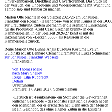
Unverkennbarkeit, Direktheit und Unverfrorenheit. Das Stück ist
der Versuch, das Unbequeme und Widersprüchliche mit Wucht und
Tempo sag- und fühlbar zu machen.
Marlon Otte brachte in der Spielzeit 2025/26 am Schauspiel
Frankfurt den Roman »Hasenprosa« von Maren Kames in der BOX
zur Uraufführung, zudem übernahm er die szenische Einrichtung
für die Produktion »Cold Case: Gretchen brennt« in den
Kammerspielen. In der Spielzeit 2026/27 kehrt er mit der
Inszenierung von »Lecken 3000« als Regisseur in die
Kammerspiele zurück.
Regie
Marlon Otte
Bühne
Anaïs Buzduga
Kostüme
Evelyn
Gulbinski
Musik
Lennard Clément
Dramaturgie
Lukas Schmelmer
zur Schauspiel Frankfurt Webseite
Frankenstein
von Thomas Melle
nach Mary Shelley
Regie: Lilja Rupprecht
Details
Uraufführung
Premiere: 17. April 2027, Schauspielhaus
»Letztlich ist ›Frankenstein‹ ein Stoff über die Geworfenheit
jeglicher Geschöpfe – das Monster stellt sich da gleich neben
den Menschen, der es erschaffen hat. Denn auch der Mensch
ist ein Geschöpf, das ohne eigenes Zutun in die Existenz