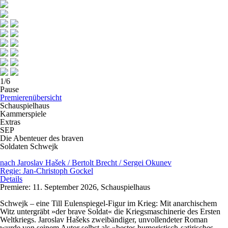
1
/
6
Pause
Premierenübersicht
Schauspielhaus
Kammerspiele
Extras
SEP
Die Abenteuer des braven
Soldaten Schwejk
nach Jaroslav Hašek / Bertolt Brecht / Sergei Okunev
Regie: Jan-Christoph Gockel
Details
Premiere: 11. September 2026, Schauspielhaus
Schwejk – eine Till Eulenspiegel-Figur im Krieg: Mit anarchischem
Witz untergräbt »der brave Soldat« die Kriegsmaschinerie des Ersten
Weltkriegs. Jaroslav Hašeks zweibändiger, unvollendeter Roman
wurde von seinem Autor selbst als »bestes humoristisch-satirisches