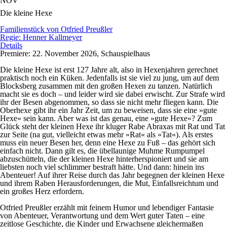
NOV
Die kleine Hexe
Familienstück von Otfried Preußler
Regie: Henner Kallmeyer
Details
Premiere: 22. November 2026, Schauspielhaus
Die kleine Hexe ist erst 127 Jahre alt, also in Hexenjahren gerechnet
praktisch noch ein Küken. Jedenfalls ist sie viel zu jung, um auf dem
Blocksberg zusammen mit den großen Hexen zu tanzen. Natürlich
macht sie es doch – und leider wird sie dabei erwischt. Zur Strafe wird
ihr der Besen abgenommen, so dass sie nicht mehr fliegen kann. Die
Oberhexe gibt ihr ein Jahr Zeit, um zu beweisen, dass sie eine »gute
Hexe« sein kann. Aber was ist das genau, eine »gute Hexe«? Zum
Glück steht der kleinen Hexe ihr kluger Rabe Abraxas mit Rat und Tat
zur Seite (na gut, vielleicht etwas mehr »Rat« als »Tat«). Als erstes
muss ein neuer Besen her, denn eine Hexe zu Fuß – das gehört sich
einfach nicht. Dann gilt es, die übellaunige Muhme Rumpumpel
abzuschütteln, die der kleinen Hexe hinterherspioniert und sie am
liebsten noch viel schlimmer bestraft hätte. Und dann: hinein ins
Abenteuer! Auf ihrer Reise durch das Jahr begegnen der kleinen Hexe
und ihrem Raben Herausforderungen, die Mut, Einfallsreichtum und
ein großes Herz erfordern.
Otfried Preußler erzählt mit feinem Humor und lebendiger Fantasie
von Abenteuer, Verantwortung und dem Wert guter Taten – eine
zeitlose Geschichte, die Kinder und Erwachsene gleichermaßen