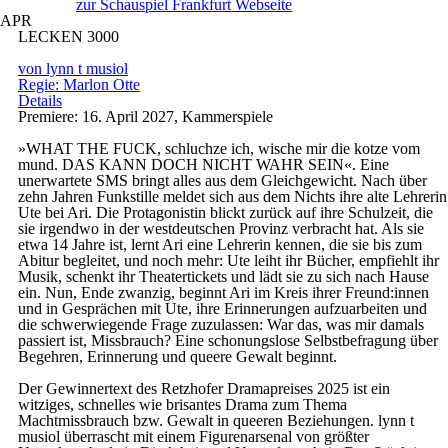
zur Schauspiel Frankfurt Webseite
APR
LECKEN 3000
von lynn t musiol
Regie: Marlon Otte
Details
Premiere: 16. April 2027, Kammerspiele
»WHAT THE FUCK, schluchze ich, wische mir die kotze vom
mund. DAS KANN DOCH NICHT WAHR SEIN«. Eine
unerwartete SMS bringt alles aus dem Gleichgewicht. Nach über
zehn Jahren Funkstille meldet sich aus dem Nichts ihre alte Lehrerin
Ute bei Ari. Die Protagonistin blickt zurück auf ihre Schulzeit, die
sie irgendwo in der westdeutschen Provinz verbracht hat. Als sie
etwa 14 Jahre ist, lernt Ari eine Lehrerin kennen, die sie bis zum
Abitur begleitet, und noch mehr: Ute leiht ihr Bücher, empfiehlt ihr
Musik, schenkt ihr Theatertickets und lädt sie zu sich nach Hause
ein. Nun, Ende zwanzig, beginnt Ari im Kreis ihrer Freund:innen
und in Gesprächen mit Ute, ihre Erinnerungen aufzuarbeiten und
die schwerwiegende Frage zuzulassen: War das, was mir damals
passiert ist, Missbrauch? Eine schonungslose Selbstbefragung über
Begehren, Erinnerung und queere Gewalt beginnt.
Der Gewinnertext des Retzhofer Dramapreises 2025 ist ein
witziges, schnelles wie brisantes Drama zum Thema
Machtmissbrauch bzw. Gewalt in queeren Beziehungen. lynn t
musiol überrascht mit einem Figurenarsenal von größter