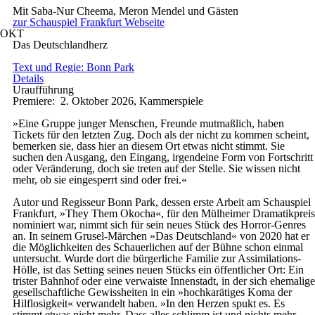
Mit
Saba-Nur Cheema, Meron Mendel und Gästen
zur Schauspiel Frankfurt Webseite
OKT
Das Deutschlandherz
Text und Regie: Bonn Park
Details
Uraufführung
Premiere: 2. Oktober 2026, Kammerspiele
»Eine Gruppe junger Menschen, Freunde mutmaßlich, haben
Tickets für den letzten Zug. Doch als der nicht zu kommen scheint,
bemerken sie, dass hier an diesem Ort etwas nicht stimmt. Sie
suchen den Ausgang, den Eingang, irgendeine Form von Fortschritt
oder Veränderung, doch sie treten auf der Stelle. Sie wissen nicht
mehr, ob sie eingesperrt sind oder frei.«
Autor und Regisseur Bonn Park, dessen erste Arbeit am Schauspiel
Frankfurt, »They Them Okocha«, für den Mülheimer Dramatikpreis
nominiert war, nimmt sich für sein neues Stück des Horror-Genres
an. In seinem Grusel-Märchen »Das Deutschland« von 2020 hat er
die Möglichkeiten des Schauerlichen auf der Bühne schon einmal
untersucht. Wurde dort die bürgerliche Familie zur Assimilations-
Hölle, ist das Setting seines neuen Stücks ein öffentlicher Ort: Ein
trister Bahnhof oder eine verwaiste Innenstadt, in der sich ehemalige
gesellschaftliche Gewissheiten in ein »hochkarätiges Koma der
Hilflosigkeit« verwandelt haben. »In den Herzen spukt es. Es
stimmt etwas nicht mehr. Dass alles schlimm ist und nichts mehr