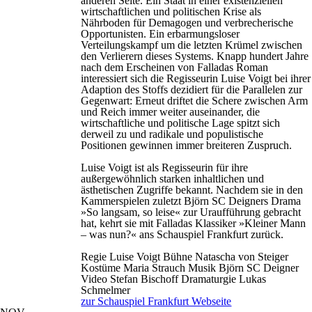
anderen Seite. Ein Staat in einer existenziellen
wirtschaftlichen und politischen Krise als
Nährboden für Demagogen und verbrecherische
Opportunisten. Ein erbarmungsloser
Verteilungskampf um die letzten Krümel zwischen
den Verlierern dieses Systems. Knapp hundert Jahre
nach dem Erscheinen von Falladas Roman
interessiert sich die Regisseurin Luise Voigt bei ihrer
Adaption des Stoffs dezidiert für die Parallelen zur
Gegenwart: Erneut driftet die Schere zwischen Arm
und Reich immer weiter auseinander, die
wirtschaftliche und politische Lage spitzt sich
derweil zu und radikale und populistische
Positionen gewinnen immer breiteren Zuspruch.
Luise Voigt ist als Regisseurin für ihre
außergewöhnlich starken inhaltlichen und
ästhetischen Zugriffe bekannt. Nachdem sie in den
Kammerspielen zuletzt Björn SC Deigners Drama
»So langsam, so leise« zur Uraufführung gebracht
hat, kehrt sie mit Falladas Klassiker »Kleiner Mann
– was nun?« ans Schauspiel Frankfurt zurück.
Regie
Luise Voigt
Bühne
Natascha von Steiger
Kostüme
Maria Strauch
Musik
Björn SC Deigner
Video
Stefan Bischoff
Dramaturgie
Lukas
Schmelmer
zur Schauspiel Frankfurt Webseite