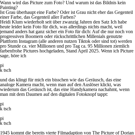
Wann wird das
Picture
zum
Foto
? Und warum ist das
Bildnis
kein
Painting
?
Ist Grau überhaupt eine Farbe? Oder ist Grau nicht eher das Gegenteil
einer Farbe, das Gegenteil aller Farben?
Heidi Klum wiederholt seit über zwanzig Jahren den Satz
Ich habe
heute leider kein Foto für dich,
was allerdings nichts macht, weil
jemand anders hat ganz sicher ein Foto für dich: Auf die nur noch von
progressiven Boomern oder rückschrittlichen Millenials genutzte
Plattform Instagram (alle anderen nutzen Tiktok oder sind tot) werden
pro Stunde ca. vier Millionen und pro Tag ca. 95 Millionen ziemlich
farbenfrohe Pictures hochgeladen, Stand April 2025. Wenn ich
Picture
sage, höre ich
pi
k tsch
und das klingt für mich ein bisschen wie das Geräusch, das eine
analoge Kamera macht, wenn man auf den Auslöser klickt, was
wiederum das Geräusch ist, das eine Handykamera nachahmt, wenn
man mit dem Daumen auf den digitalen Fotoknopf tappt:
pi
k tsch
pi
k tsch
1945 kommt die bereits vierte Filmadaption von
The Picture of Dorian