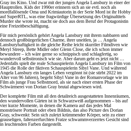
Gray
ins Kino. Und zwar mit der jungen Angela Lansbury in einer der
Hauptrollen. Kids der 1990er erinnern sich an sie evtl. noch als
mordfallösende Oma und Krimiautorin in der Serie
Mord ist ihr Hobby
auf SuperRTL, was eine fragwürdige Übersetzung des Originaltitels
Murder she wrote
ist, macht sie doch aus dem Beruf der Protagonistin
eine Freizeitbeschäftigung.
Für mich persönlich gehört Angela Lansbury mit ihrem nahbaren und
dennoch großbürgerlichen Charme, ihrer uneitlen, ja … Angela
Lansburyhaftigkeit in die gleiche Reihe leicht skurriler Filmdiven wie
Meryl Streep, Bette Midler oder Glenn Close, die ich schon immer
bewundere – ich wäre gerne so schnippisch und schlagfertig, so
wundervoll selbstironisch wie sie. Aber darum geht es jetzt nicht …
Jedenfalls spielt die reale Schauspielerin Angela Lansbury im Film von
1945 die Rolle der fiktiven Schauspielerin Sibyl Vane. Und während
Angela Lansbury ein langes Leben vergönnt ist (sie stirbt 2022 im
Alter von 96 Jahren), begeht Sibyl Vane in der Romanvorlage wie im
Film als junge Frau Selbstmord, als sie nach einer ersten Phase der
Schwärmerei von Dorian Gray brutal abgewiesen wird.
Der komplette Film mit all den detailreich ausgestatteten Innenräumen,
den wundervollen Gärten ist in Schwarzweiß aufgenommen – bis auf
vier kurze Momente, in denen die Kamera auf das jedes Mal
monströsere Portrait oder eben Bildnis, das also
Picture
des Dorian
Gray, schwenkt: Sein sich zuletzt krümmender Körper, sein zu einer
grauseligen, faltenzerfurchten Fratze schwammverzerrtes Gesicht sind
in leuchtenden Farben dargestellt.