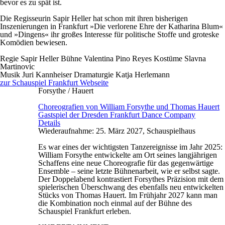
bevor es zu spät ist.
Die Regisseurin Sapir Heller hat schon mit ihren bisherigen
Inszenierungen in Frankfurt »Die verlorene Ehre der Katharina Blum«
und »Dingens« ihr großes Interesse für politische Stoffe und groteske
Komödien bewiesen.
Regie
Sapir Heller
Bühne
Valentina Pino Reyes
Kostüme
Slavna
Martinovic
Musik
Juri Kannheiser
Dramaturgie
Katja Herlemann
zur Schauspiel Frankfurt Webseite
Forsythe / Hauert
Choreografien von William Forsythe und Thomas Hauert
Gastspiel der Dresden Frankfurt Dance Company
Details
Wiederaufnahme: 25. März 2027, Schauspielhaus
Es war eines der wichtigsten Tanzereignisse im Jahr 2025:
William Forsythe entwickelte am Ort seines langjährigen
Schaffens eine neue Choreografie für das gegenwärtige
Ensemble – seine letzte Bühnenarbeit, wie er selbst sagte.
Der Doppelabend kontrastiert Forsythes Präzision mit dem
spielerischen Überschwang des ebenfalls neu entwickelten
Stücks von Thomas Hauert. Im Frühjahr 2027 kann man
die Kombination noch einmal auf der Bühne des
Schauspiel Frankfurt erleben.