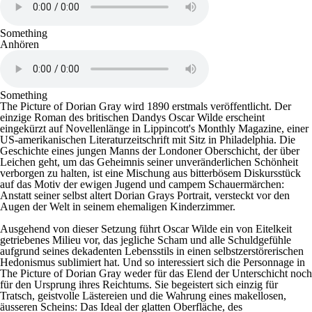
Something
Anhören
Something
The Picture of Dorian Gray
wird 1890 erstmals veröffentlicht. Der
einzige Roman des britischen Dandys Oscar Wilde erscheint
eingekürzt auf Novellenlänge in Lippincott's Monthly Magazine, einer
US-amerikanischen Literaturzeitschrift mit Sitz in Philadelphia. Die
Geschichte eines jungen Manns der Londoner Oberschicht, der über
Leichen geht, um das Geheimnis seiner unveränderlichen Schönheit
verborgen zu halten, ist eine Mischung aus bitterbösem Diskursstück
auf das Motiv der ewigen Jugend und campem Schauermärchen:
Anstatt seiner selbst altert Dorian Grays Portrait, versteckt vor den
Augen der Welt in seinem ehemaligen Kinderzimmer.
Ausgehend von dieser Setzung führt Oscar Wilde ein von Eitelkeit
getriebenes Milieu vor, das jegliche Scham und alle Schuldgefühle
aufgrund seines dekadenten Lebensstils in einen selbstzerstörerischen
Hedonismus sublimiert hat. Und so interessiert sich die Personnage in
The Picture of Dorian Gray
weder für das Elend der Unterschicht noch
für den Ursprung ihres Reichtums. Sie begeistert sich einzig für
Tratsch, geistvolle Lästereien und die Wahrung eines makellosen,
äusseren Scheins: Das Ideal der glatten Oberfläche, des