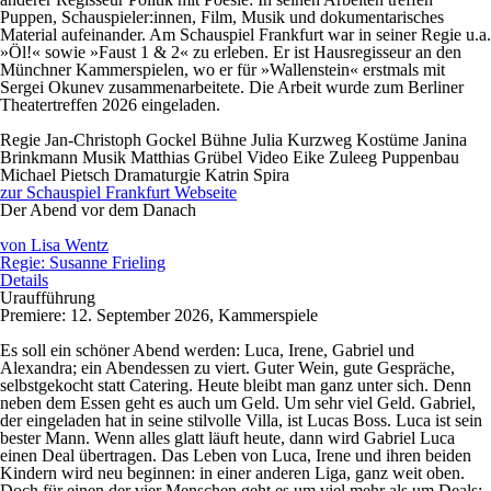
Puppen, Schauspieler:innen, Film, Musik und dokumentarisches
Material aufeinander. Am Schauspiel Frankfurt war in seiner Regie u.a.
»Öl!« sowie »Faust 1 & 2« zu erleben. Er ist Hausregisseur an den
Münchner Kammerspielen, wo er für »Wallenstein« erstmals mit
Sergei Okunev zusammenarbeitete. Die Arbeit wurde zum Berliner
Theatertreffen 2026 eingeladen.
Regie
Jan-Christoph Gockel
Bühne
Julia Kurzweg
Kostüme
Janina
Brinkmann
Musik
Matthias Grübel
Video
Eike Zuleeg
Puppenbau
Michael Pietsch
Dramaturgie
Katrin Spira
zur Schauspiel Frankfurt Webseite
Der Abend vor dem Danach
von Lisa Wentz
Regie: Susanne Frieling
Details
Uraufführung
Premiere: 12. September 2026, Kammerspiele
Es soll ein schöner Abend werden: Luca, Irene, Gabriel und
Alexandra; ein Abendessen zu viert. Guter Wein, gute Gespräche,
selbstgekocht statt Catering. Heute bleibt man ganz unter sich. Denn
neben dem Essen geht es auch um Geld. Um sehr viel Geld. Gabriel,
der eingeladen hat in seine stilvolle Villa, ist Lucas Boss. Luca ist sein
bester Mann. Wenn alles glatt läuft heute, dann wird Gabriel Luca
einen Deal übertragen. Das Leben von Luca, Irene und ihren beiden
Kindern wird neu beginnen: in einer anderen Liga, ganz weit oben.
Doch für einen der vier Menschen geht es um viel mehr als um Deals: