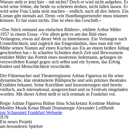
Warum steht er jetzt hier – mit nichts? Doch er wird nicht aufgeben. Er
wird seine Söhne, die beide zu scheitern drohen, nicht fallen lassen. Er
wird seine Frau Linda stolz machen – endlich, nach all den Jahren. Ein
Loman gibt niemals auf. Denn »ein Handlungsreisender muss träumen
können. Er hat sonst nichts. Das ist eben das Geschäft.«
»Das Stück entstand aus einfachen Bildern«, erklärte Arthur Miller
1957 in einem Essay. »Vor allem geht es um das Bild eines
Verlangens, etwas auf dieser Welt zu hinterlassen. Ein Verlangen nach
Unsterblichkeit, und zugleich das Eingeständnis, dass man mit viel
Mühe seinen Namen auf einen Kuchen aus Eis an einem heißen Julitag
geschrieben hat.« In scharfen Schnitten durch Zeit und Bewusstsein
entfaltet Miller das Porträt eines modernen Jedermann, gefangen im
verzweifelten Kampf gegen sich selbst und ein System, das Erfolg
fordert und Menschlichkeit verschleißt.
Der Filmemacher und Theaterregisseur Adrian Figueroa ist für seine
dynamische, klar strukturierte Bildsprache und sein präzises theatrales
Erzählen bekannt. Seine Kurzfilme und Inszenierungen sind bereits
vielfach, auch international, ausgezeichnet und zu Festivals eingeladen
worden. Mit dieser Arbeit stellt er sich erstmals in Frankfurt vor.
Regie
Adrian Figueroa
Bühne
Irina Schicketanz
Kostüme
Malena
Modéer
Musik
Ketan Bhatti
Dramaturgie
Alexander Leiffheidt
zur Schauspiel Frankfurt Webseite
JUN
Ein neues Projekt
am besonderen Spielort