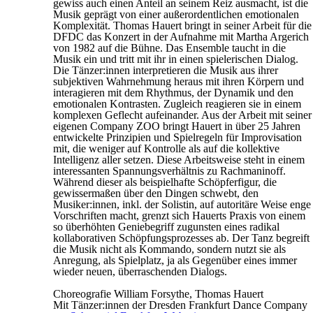
gewiss auch einen Anteil an seinem Reiz ausmacht, ist die
Musik geprägt von einer außerordentlichen emotionalen
Komplexität. Thomas Hauert bringt in seiner Arbeit für die
DFDC das Konzert in der Aufnahme mit Martha Argerich
von 1982 auf die Bühne. Das Ensemble taucht in die
Musik ein und tritt mit ihr in einen spielerischen Dialog.
Die Tänzer:innen interpretieren die Musik aus ihrer
subjektiven Wahrnehmung heraus mit ihren Körpern und
interagieren mit dem Rhythmus, der Dynamik und den
emotionalen Kontrasten. Zugleich reagieren sie in einem
komplexen Geflecht aufeinander. Aus der Arbeit mit seiner
eigenen Company ZOO bringt Hauert in über 25 Jahren
entwickelte Prinzipien und Spielregeln für Improvisation
mit, die weniger auf Kontrolle als auf die kollektive
Intelligenz aller setzen. Diese Arbeitsweise steht in einem
interessanten Spannungsverhältnis zu Rachmaninoff.
Während dieser als beispielhafte Schöpferfigur, die
gewissermaßen über den Dingen schwebt, den
Musiker:innen, inkl. der Solistin, auf autoritäre Weise enge
Vorschriften macht, grenzt sich Hauerts Praxis von einem
so überhöhten Geniebegriff zugunsten eines radikal
kollaborativen Schöpfungsprozesses ab. Der Tanz begreift
die Musik nicht als Kommando, sondern nutzt sie als
Anregung, als Spielplatz, ja als Gegenüber eines immer
wieder neuen, überraschenden Dialogs.
Choreografie
William Forsythe, Thomas Hauert
Mit
Tänzer:innen der Dresden Frankfurt Dance Company