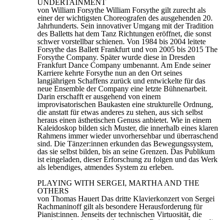
UNDERTAINMENT
von William Forsythe William Forsythe gilt zurecht als
einer der wichtigsten Choreografen des ausgehenden 20.
Jahrhunderts. Sein innovativer Umgang mit der Tradition
des Balletts hat dem Tanz Richtungen eröffnet, die sonst
schwer vorstellbar schienen. Von 1984 bis 2004 leitete
Forsythe das Ballett Frankfurt und von 2005 bis 2015 The
Forsythe Company. Später wurde diese in Dresden
Frankfurt Dance Company umbenannt. Am Ende seiner
Karriere kehrte Forsythe nun an den Ort seines
langjährigen Schaffens zurück und entwickelte für das
neue Ensemble der Company eine letzte Bühnenarbeit.
Darin erschafft er ausgehend von einem
improvisatorischen Baukasten eine strukturelle Ordnung,
die anstatt für etwas anderes zu stehen, aus sich selbst
heraus einen ästhetischen Genuss anbietet. Wie in einem
Kaleidoskop bilden sich Muster, die innerhalb eines klaren
Rahmens immer wieder unvorhersehbar und überraschend
sind. Die Tänzer:innen erkunden das Bewegungssystem,
das sie selbst bilden, bis an seine Grenzen. Das Publikum
ist eingeladen, dieser Erforschung zu folgen und das Werk
als lebendiges, atmendes System zu erleben.
PLAYING WITH SERGEI, MARTHA AND THE
OTHERS
von Thomas Hauert Das dritte Klavierkonzert von Sergei
Rachmaninoff gilt als besondere Herausforderung für
Pianist:innen. Jenseits der technischen Virtuosität, die