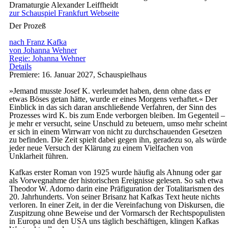
Dramaturgie
Alexander Leiffheidt
zur Schauspiel Frankfurt Webseite
Der Prozeß
nach Franz Kafka
von Johanna Wehner
Regie: Johanna Wehner
Details
Premiere: 16. Januar 2027, Schauspielhaus
»Jemand musste Josef K. verleumdet haben, denn ohne dass er
etwas Böses getan hätte, wurde er eines Morgens verhaftet.« Der
Einblick in das sich daran anschließende Verfahren, der Sinn des
Prozesses wird K. bis zum Ende verborgen bleiben. Im Gegenteil –
je mehr er versucht, seine Unschuld zu beteuern, umso mehr scheint
er sich in einem Wirrwarr von nicht zu durchschauenden Gesetzen
zu befinden. Die Zeit spielt dabei gegen ihn, geradezu so, als würde
jeder neue Versuch der Klärung zu einem Vielfachen von
Unklarheit führen.
Kafkas erster Roman von 1925 wurde häufig als Ahnung oder gar
als Vorwegnahme der historischen Ereignisse gelesen. So sah etwa
Theodor W. Adorno darin eine Präfiguration der Totalitarismen des
20. Jahrhunderts. Von seiner Brisanz hat Kafkas Text heute nichts
verloren. In einer Zeit, in der die Vereinfachung von Diskursen, die
Zuspitzung ohne Beweise und der Vormarsch der Rechtspopulisten
in Europa und den USA uns täglich beschäftigen, klingen Kafkas