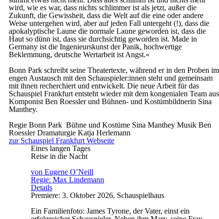
wird, wie es war, dass nichts schlimmer ist als jetzt, außer die
Zukunft, die Gewissheit, dass die Welt auf die eine oder andere
Weise untergehen wird, aber auf jeden Fall untergeht (!), dass die
apokalyptische Laune die normale Laune geworden ist, dass die
Haut so dünn ist, dass sie durchsichtig geworden ist. Made in
Germany ist die Ingenieurskunst der Panik, hochwertige
Beklemmung, deutsche Wertarbeit ist Angst.«
Bonn Park schreibt seine Theatertexte, während er in den Proben im
engen Austausch mit den Schauspieler:innen steht und gemeinsam
mit ihnen recherchiert und entwickelt. Die neue Arbeit für das
Schauspiel Frankfurt entsteht wieder mit dem kongenialen Team aus
Komponist Ben Roessler und Bühnen- und Kostümbildnerin Sina
Manthey.
Regie
Bonn Park
Bühne und Kostüme
Sina Manthey
Musik
Ben
Roessler
Dramaturgie
Katja Herlemann
zur Schauspiel Frankfurt Webseite
Eines langen Tages
Reise in die Nacht
von Eugene O’Neill
Regie: Max Lindemann
Details
Premiere: 3. Oktober 2026, Schauspielhaus
Ein Familienfoto: James Tyrone, der Vater, einst ein
erfolgreicher Schauspieler. Neben ihm Mary, seine Frau,