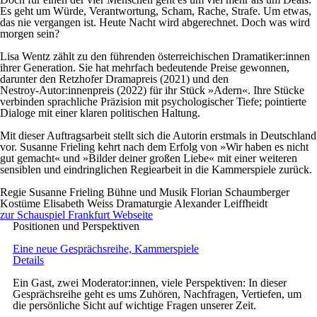
Es geht um Würde, Verantwortung, Scham, Rache, Strafe. Um etwas,
das nie vergangen ist. Heute Nacht wird abgerechnet. Doch was wird
morgen sein?
Lisa Wentz zählt zu den führenden österreichischen Dramatiker:innen
ihrer Generation. Sie hat mehrfach bedeutende Preise gewonnen,
darunter den Retzhofer Dramapreis (2021) und den
Nestroy‑Autor:innenpreis (2022) für ihr Stück »Adern«. Ihre Stücke
verbinden sprachliche Präzision mit psychologischer Tiefe; pointierte
Dialoge mit einer klaren politischen Haltung.
Mit dieser Auftragsarbeit stellt sich die Autorin erstmals in Deutschland
vor. Susanne Frieling kehrt nach dem Erfolg von »Wir haben es nicht
gut gemacht« und »Bilder deiner großen Liebe« mit einer weiteren
sensiblen und eindringlichen Regiearbeit in die Kammerspiele zurück.
Regie
Susanne Frieling
Bühne und Musik
Florian Schaumberger
Kostüme
Elisabeth Weiss
Dramaturgie
Alexander Leiffheidt
zur Schauspiel Frankfurt Webseite
Positionen und Perspektiven
Eine neue Gesprächsreihe, Kammerspiele
Details
Ein Gast, zwei Moderator:innen, viele Perspektiven: In dieser
Gesprächsreihe geht es ums Zuhören, Nachfragen, Vertiefen, um
die persönliche Sicht auf wichtige Fragen unserer Zeit.