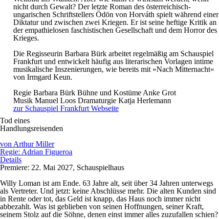
nicht durch Gewalt? Der letzte Roman des österreichisch-
ungarischen Schriftstellers Ödön von Horváth spielt während einer
Diktatur und zwischen zwei Kriegen. Er ist seine heftige Kritik an
der empathielosen faschistischen Gesellschaft und dem Horror des
Krieges.
Die Regisseurin Barbara Bürk arbeitet regelmäßig am Schauspiel
Frankfurt und entwickelt häufig aus literarischen Vorlagen intime
musikalische Inszenierungen, wie bereits mit »Nach Mitternacht«
von Irmgard Keun.
Regie
Barbara Bürk
Bühne und Kostüme
Anke Grot
Musik
Manuel Loos
Dramaturgie
Katja Herlemann
zur Schauspiel Frankfurt Webseite
Tod eines
Handlungsreisenden
von Arthur Miller
Regie: Adrian Figueroa
Details
Premiere: 22. Mai 2027, Schauspielhaus
Willy Loman ist am Ende. 63 Jahre alt, seit über 34 Jahren unterwegs
als Vertreter. Und jetzt: keine Abschlüsse mehr. Die alten Kunden sind
in Rente oder tot, das Geld ist knapp, das Haus noch immer nicht
abbezahlt. Was ist geblieben von seinen Hoffnungen, seiner Kraft,
seinem Stolz auf die Söhne, denen einst immer alles zuzufallen schien?