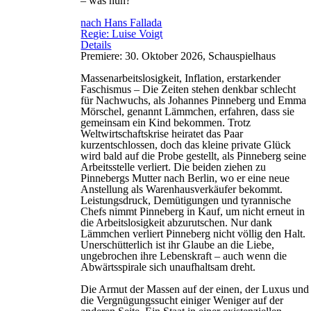
– was nun?
nach Hans Fallada
Regie: Luise Voigt
Details
Premiere: 30. Oktober 2026, Schauspielhaus
Massenarbeitslosigkeit, Inflation, erstarkender
Faschismus – Die Zeiten stehen denkbar schlecht
für Nachwuchs, als Johannes Pinneberg und Emma
Mörschel, genannt Lämmchen, erfahren, dass sie
gemeinsam ein Kind bekommen. Trotz
Weltwirtschaftskrise heiratet das Paar
kurzentschlossen, doch das kleine private Glück
wird bald auf die Probe gestellt, als Pinneberg seine
Arbeitsstelle verliert. Die beiden ziehen zu
Pinnebergs Mutter nach Berlin, wo er eine neue
Anstellung als Warenhausverkäufer bekommt.
Leistungsdruck, Demütigungen und tyrannische
Chefs nimmt Pinneberg in Kauf, um nicht erneut in
die Arbeitslosigkeit abzurutschen. Nur dank
Lämmchen verliert Pinneberg nicht völlig den Halt.
Unerschütterlich ist ihr Glaube an die Liebe,
ungebrochen ihre Lebenskraft – auch wenn die
Abwärtsspirale sich unaufhaltsam dreht.
Die Armut der Massen auf der einen, der Luxus und
die Vergnügungssucht einiger Weniger auf der