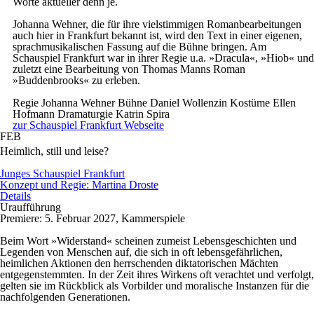
Worte aktueller denn je.
Johanna Wehner, die für ihre vielstimmigen Romanbearbeitungen
auch hier in Frankfurt bekannt ist, wird den Text in einer eigenen,
sprachmusikalischen Fassung auf die Bühne bringen. Am
Schauspiel Frankfurt war in ihrer Regie u.a. »Dracula«, »Hiob« und
zuletzt eine Bearbeitung von Thomas Manns Roman
»Buddenbrooks« zu erleben.
Regie
Johanna Wehner
Bühne
Daniel Wollenzin
Kostüme
Ellen
Hofmann
Dramaturgie
Katrin Spira
zur Schauspiel Frankfurt Webseite
FEB
Heimlich, still und leise?
Junges Schauspiel Frankfurt
Konzept und Regie: Martina Droste
Details
Uraufführung
Premiere: 5. Februar 2027, Kammerspiele
Beim Wort »Widerstand« scheinen zumeist Lebensgeschichten und
Legenden von Menschen auf, die sich in oft lebensgefährlichen,
heimlichen Aktionen den herrschenden diktatorischen Mächten
entgegenstemmten. In der Zeit ihres Wirkens oft verachtet und verfolgt,
gelten sie im Rückblick als Vorbilder und moralische Instanzen für die
nachfolgenden Generationen.