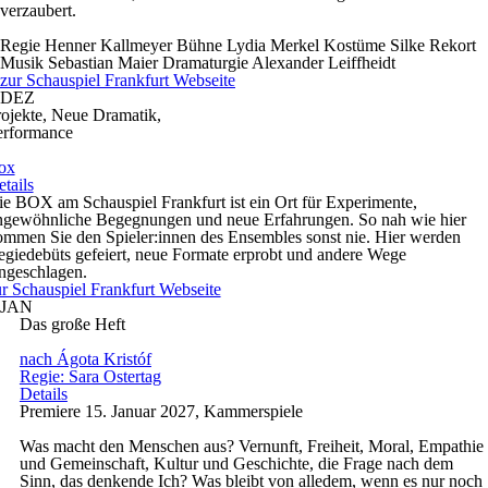
verzaubert.
Regie
Henner Kallmeyer
Bühne
Lydia Merkel
Kostüme
Silke Rekort
Musik
Sebastian Maier
Dramaturgie
Alexander Leiffheidt
zur Schauspiel Frankfurt Webseite
DEZ
ojekte, Neue Dramatik,
erformance
ox
tails
e BOX am Schauspiel Frankfurt ist ein Ort für Experimente,
ngewöhnliche Begegnungen und neue Erfahrungen. So nah wie hier
mmen Sie den Spieler:innen des Ensembles sonst nie. Hier werden
giedebüts gefeiert, neue Formate erprobt und andere Wege
ingeschlagen.
r Schauspiel Frankfurt Webseite
JAN
Das große Heft
nach Ágota Kristóf
Regie: Sara Ostertag
Details
Premiere 15. Januar 2027, Kammerspiele
Was macht den Menschen aus? Vernunft, Freiheit, Moral, Empathie
und Gemeinschaft, Kultur und Geschichte, die Frage nach dem
Sinn, das denkende Ich? Was bleibt von alledem, wenn es nur noch