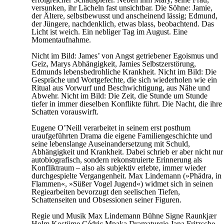
versunken, ihr Lächeln fast unsichtbar. Die Söhne: Jamie,
der Ältere, selbstbewusst und anscheinend lässig; Edmund,
der Jüngere, nachdenklich, etwas blass, beobachtend. Das
Licht ist weich. Ein nebliger Tag im August. Eine
Momentaufnahme.
Nicht im Bild: James’ von Angst getriebener Egoismus und
Geiz, Marys Abhängigkeit, Jamies Selbstzerstörung,
Edmunds lebensbedrohliche Krankheit. Nicht im Bild: Die
Gespräche und Wortgefechte, die sich wiederholen wie ein
Ritual aus Vorwurf und Beschwichtigung, aus Nähe und
Abwehr. Nicht im Bild: Die Zeit, die Stunde um Stunde
tiefer in immer dieselben Konflikte führt. Die Nacht, die ihre
Schatten vorauswirft.
Eugene O’Neill verarbeitet in seinem erst posthum
uraufgeführten Drama die eigene Familiengeschichte und
seine lebenslange Auseinandersetzung mit Schuld,
Abhängigkeit und Krankheit. Dabei schrieb er aber nicht nur
autobiografisch, sondern rekonstruierte Erinnerung als
Konfliktraum – also als subjektiv erlebte, immer wieder
durchgespielte Vergangenheit. Max Lindemann (»Phädra, in
Flammen«, »Süßer Vogel Jugend«) widmet sich in seinen
Regiearbeiten bevorzugt den seelischen Tiefen,
Schattenseiten und Obsessionen seiner Figuren.
Regie und Musik
Max Lindemann
Bühne
Signe Raunkjær
Holm
Kostüme
Cédric Mpaka
Dramaturgie
Jana Fritzsche