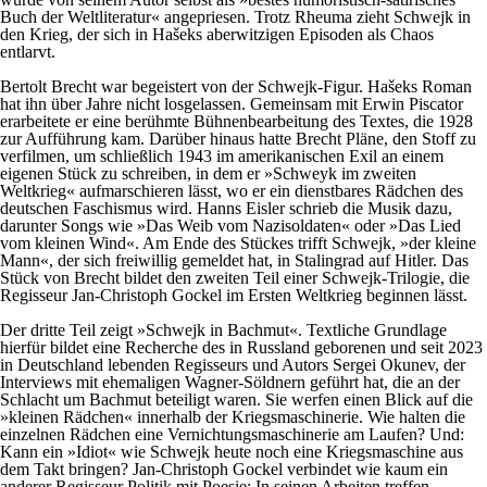
Buch der Weltliteratur« angepriesen. Trotz Rheuma zieht Schwejk in
den Krieg, der sich in Hašeks aberwitzigen Episoden als Chaos
entlarvt.
Bertolt Brecht war begeistert von der Schwejk-Figur. Hašeks Roman
hat ihn über Jahre nicht losgelassen. Gemeinsam mit Erwin Piscator
erarbeitete er eine berühmte Bühnenbearbeitung des Textes, die 1928
zur Aufführung kam. Darüber hinaus hatte Brecht Pläne, den Stoff zu
verfilmen, um schließlich 1943 im amerikanischen Exil an einem
eigenen Stück zu schreiben, in dem er »Schweyk im zweiten
Weltkrieg« aufmarschieren lässt, wo er ein dienstbares Rädchen des
deutschen Faschismus wird. Hanns Eisler schrieb die Musik dazu,
darunter Songs wie »Das Weib vom Nazisoldaten« oder »Das Lied
vom kleinen Wind«. Am Ende des Stückes trifft Schwejk, »der kleine
Mann«, der sich freiwillig gemeldet hat, in Stalingrad auf Hitler. Das
Stück von Brecht bildet den zweiten Teil einer Schwejk-Trilogie, die
Regisseur Jan-Christoph Gockel im Ersten Weltkrieg beginnen lässt.
Der dritte Teil zeigt »Schwejk in Bachmut«. Textliche Grundlage
hierfür bildet eine Recherche des in Russland geborenen und seit 2023
in Deutschland lebenden Regisseurs und Autors Sergei Okunev, der
Interviews mit ehemaligen Wagner-Söldnern geführt hat, die an der
Schlacht um Bachmut beteiligt waren. Sie werfen einen Blick auf die
»kleinen Rädchen« innerhalb der Kriegsmaschinerie. Wie halten die
einzelnen Rädchen eine Vernichtungsmaschinerie am Laufen? Und:
Kann ein »Idiot« wie Schwejk heute noch eine Kriegsmaschine aus
dem Takt bringen? Jan-Christoph Gockel verbindet wie kaum ein
anderer Regisseur Politik mit Poesie: In seinen Arbeiten treffen