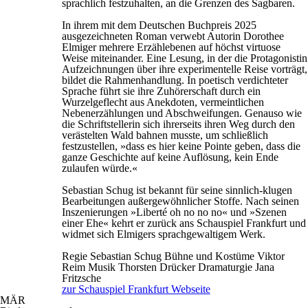
sprachlich festzuhalten, an die Grenzen des Sagbaren.
In ihrem mit dem Deutschen Buchpreis 2025
ausgezeichneten Roman verwebt Autorin Dorothee
Elmiger mehrere Erzählebenen auf höchst virtuose
Weise miteinander. Eine Lesung, in der die Protagonistin
Aufzeichnungen über ihre experimentelle Reise vorträgt,
bildet die Rahmenhandlung. In poetisch verdichteter
Sprache führt sie ihre Zuhörerschaft durch ein
Wurzelgeflecht aus Anekdoten, vermeintlichen
Nebenerzählungen und Abschweifungen. Genauso wie
die Schriftstellerin sich ihrerseits ihren Weg durch den
verästelten Wald bahnen musste, um schließlich
festzustellen, »dass es hier keine Pointe geben, dass die
ganze Geschichte auf keine Auflösung, kein Ende
zulaufen würde.«
Sebastian Schug ist bekannt für seine sinnlich-klugen
Bearbeitungen außergewöhnlicher Stoffe. Nach seinen
Inszenierungen »Liberté oh no no no« und »Szenen
einer Ehe« kehrt er zurück ans Schauspiel Frankfurt und
widmet sich Elmigers sprachgewaltigem Werk.
Regie
Sebastian Schug
Bühne und Kostüme
Viktor
Reim
Musik
Thorsten Drücker
Dramaturgie
Jana
Fritzsche
zur Schauspiel Frankfurt Webseite
MÄR