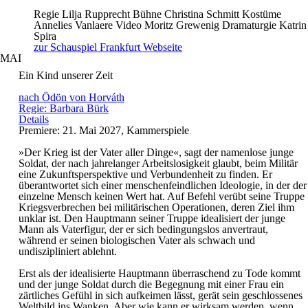
Regie
Lilja Rupprecht
Bühne
Christina Schmitt
Kostüme
Annelies Vanlaere
Video
Moritz Grewenig
Dramaturgie
Katrin
Spira
zur Schauspiel Frankfurt Webseite
MAI
Ein Kind unserer Zeit
nach Ödön von Horváth
Regie: Barbara Bürk
Details
Premiere: 21. Mai 2027, Kammerspiele
»Der Krieg ist der Vater aller Dinge«, sagt der namenlose junge
Soldat, der nach jahrelanger Arbeitslosigkeit glaubt, beim Militär
eine Zukunftsperspektive und Verbundenheit zu finden. Er
überantwortet sich einer menschenfeindlichen Ideologie, in der der
einzelne Mensch keinen Wert hat. Auf Befehl verübt seine Truppe
Kriegsverbrechen bei militärischen Operationen, deren Ziel ihm
unklar ist. Den Hauptmann seiner Truppe idealisiert der junge
Mann als Vaterfigur, der er sich bedingungslos anvertraut,
während er seinen biologischen Vater als schwach und
undiszipliniert ablehnt.
Erst als der idealisierte Hauptmann überraschend zu Tode kommt
und der junge Soldat durch die Begegnung mit einer Frau ein
zärtliches Gefühl in sich aufkeimen lässt, gerät sein geschlossenes
Weltbild ins Wanken. Aber wie kann er wirksam werden, wenn