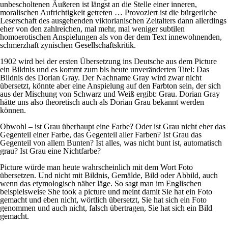
unbescholtenen Äußeren ist längst an die Stelle einer inneren,
moralischen Aufrichtigkeit getreten … Provoziert ist die bürgerliche
Leserschaft des ausgehenden viktorianischen Zeitalters dann allerdings
eher von den zahlreichen, mal mehr, mal weniger subtilen
homoerotischen Anspielungen als von der dem Text innewohnenden,
schmerzhaft zynischen Gesellschaftskritik.
1902 wird bei der ersten Übersetzung ins Deutsche aus dem
Picture
ein Bildnis und es kommt zum bis heute unveränderten Titel:
Das
Bildnis des Dorian Gray.
Der Nachname Gray wird zwar nicht
übersetzt, könnte aber eine Anspielung auf den Farbton sein, der sich
aus der Mischung von Schwarz und Weiß ergibt: Grau. Dorian Gray
hätte uns also theoretisch auch als Dorian Grau bekannt werden
können.
Obwohl – ist Grau überhaupt eine Farbe? Oder ist Grau nicht eher das
Gegenteil einer Farbe, das Gegenteil aller Farben? Ist Grau das
Gegenteil von allem Bunten? Ist alles, was nicht bunt ist, automatisch
grau? Ist Grau eine Nichtfarbe?
Picture
würde man heute wahrscheinlich mit dem Wort
Foto
übersetzen. Und nicht mit
Bildnis, Gemälde, Bild
oder
Abbild,
auch
wenn das etymologisch näher läge. So sagt man im Englischen
beispielsweise
She took a picture
und meint damit
Sie hat ein Foto
gemacht
und eben nicht, wörtlich übersetzt,
Sie hat sich ein Foto
genommen
und auch nicht, falsch übertragen,
Sie hat sich ein Bild
gemacht.