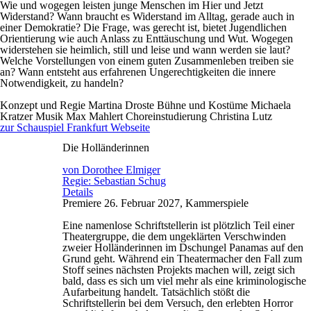
Wie und wogegen leisten junge Menschen im Hier und Jetzt
Widerstand? Wann braucht es Widerstand im Alltag, gerade auch in
einer Demokratie? Die Frage, was gerecht ist, bietet Jugendlichen
Orientierung wie auch Anlass zu Enttäuschung und Wut. Wogegen
widerstehen sie heimlich, still und leise und wann werden sie laut?
Welche Vorstellungen von einem guten Zusammenleben treiben sie
an? Wann entsteht aus erfahrenen Ungerechtigkeiten die innere
Notwendigkeit, zu handeln?
Konzept und Regie
Martina Droste
Bühne und Kostüme
Michaela
Kratzer
Musik
Max Mahlert
Choreinstudierung
Christina Lutz
zur Schauspiel Frankfurt Webseite
Die Holländerinnen
von Dorothee Elmiger
Regie: Sebastian Schug
Details
Premiere 26. Februar 2027, Kammerspiele
Eine namenlose Schriftstellerin ist plötzlich Teil einer
Theatergruppe, die dem ungeklärten Verschwinden
zweier Holländerinnen im Dschungel Panamas auf den
Grund geht. Während ein Theatermacher den Fall zum
Stoff seines nächsten Projekts machen will, zeigt sich
bald, dass es sich um viel mehr als eine kriminologische
Aufarbeitung handelt. Tatsächlich stößt die
Schriftstellerin bei dem Versuch, den erlebten Horror