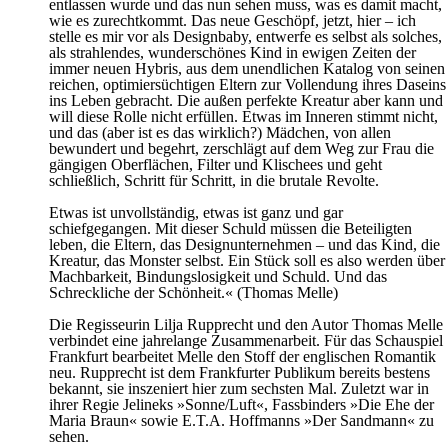
entlassen wurde und das nun sehen muss, was es damit macht,
wie es zurechtkommt. Das neue Geschöpf, jetzt, hier – ich
stelle es mir vor als Designbaby, entwerfe es selbst als solches,
als strahlendes, wunderschönes Kind in ewigen Zeiten der
immer neuen Hybris, aus dem unendlichen Katalog von seinen
reichen, optimiersüchtigen Eltern zur Vollendung ihres Daseins
ins Leben gebracht. Die außen perfekte Kreatur aber kann und
will diese Rolle nicht erfüllen. Etwas im Inneren stimmt nicht,
und das (aber ist es das wirklich?) Mädchen, von allen
bewundert und begehrt, zerschlägt auf dem Weg zur Frau die
gängigen Oberflächen, Filter und Klischees und geht
schließlich, Schritt für Schritt, in die brutale Revolte.
Etwas ist unvollständig, etwas ist ganz und gar
schiefgegangen. Mit dieser Schuld müssen die Beteiligten
leben, die Eltern, das Designunternehmen – und das Kind, die
Kreatur, das Monster selbst. Ein Stück soll es also werden über
Machbarkeit, Bindungslosigkeit und Schuld. Und das
Schreckliche der Schönheit.« (Thomas Melle)
Die Regisseurin Lilja Rupprecht und den Autor Thomas Melle
verbindet eine jahrelange Zusammenarbeit. Für das Schauspiel
Frankfurt bearbeitet Melle den Stoff der englischen Romantik
neu. Rupprecht ist dem Frankfurter Publikum bereits bestens
bekannt, sie inszeniert hier zum sechsten Mal. Zuletzt war in
ihrer Regie Jelineks »Sonne/Luft«, Fassbinders »Die Ehe der
Maria Braun« sowie E.T.A. Hoffmanns »Der Sandmann« zu
sehen.