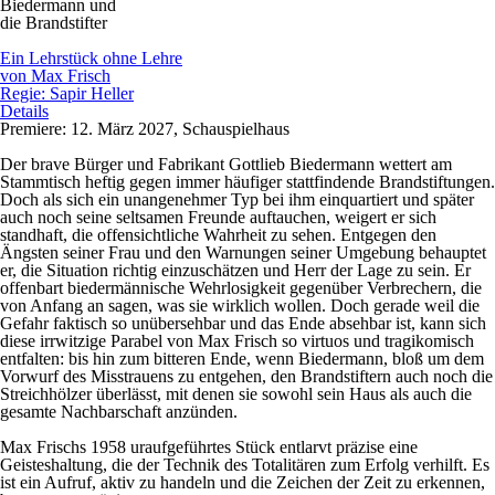
Biedermann und
die Brandstifter
Ein Lehrstück ohne Lehre
von Max Frisch
Regie: Sapir Heller
Details
Premiere: 12. März 2027, Schauspielhaus
Der brave Bürger und Fabrikant Gottlieb Biedermann wettert am
Stammtisch heftig gegen immer häufiger stattfindende Brandstiftungen.
Doch als sich ein unangenehmer Typ bei ihm einquartiert und später
auch noch seine seltsamen Freunde auftauchen, weigert er sich
standhaft, die offensichtliche Wahrheit zu sehen. Entgegen den
Ängsten seiner Frau und den Warnungen seiner Umgebung behauptet
er, die Situation richtig einzuschätzen und Herr der Lage zu sein. Er
offenbart biedermännische Wehrlosigkeit gegenüber Verbrechern, die
von Anfang an sagen, was sie wirklich wollen. Doch gerade weil die
Gefahr faktisch so unübersehbar und das Ende absehbar ist, kann sich
diese irrwitzige Parabel von Max Frisch so virtuos und tragikomisch
entfalten: bis hin zum bitteren Ende, wenn Biedermann, bloß um dem
Vorwurf des Misstrauens zu entgehen, den Brandstiftern auch noch die
Streichhölzer überlässt, mit denen sie sowohl sein Haus als auch die
gesamte Nachbarschaft anzünden.
Max Frischs 1958 uraufgeführtes Stück entlarvt präzise eine
Geisteshaltung, die der Technik des Totalitären zum Erfolg verhilft. Es
ist ein Aufruf, aktiv zu handeln und die Zeichen der Zeit zu erkennen,