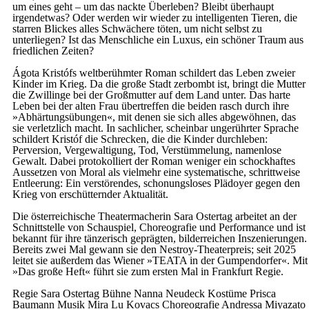
um eines geht – um das nackte Überleben? Bleibt überhaupt
irgendetwas? Oder werden wir wieder zu intelligenten Tieren, die
starren Blickes alles Schwächere töten, um nicht selbst zu
unterliegen? Ist das Menschliche ein Luxus, ein schöner Traum aus
friedlichen Zeiten?
Ágota Kristófs weltberühmter Roman schildert das Leben zweier
Kinder im Krieg. Da die große Stadt zerbombt ist, bringt die Mutter
die Zwillinge bei der Großmutter auf dem Land unter. Das harte
Leben bei der alten Frau übertreffen die beiden rasch durch ihre
»Abhärtungsübungen«, mit denen sie sich alles abgewöhnen, das
sie verletzlich macht. In sachlicher, scheinbar ungerührter Sprache
schildert Kristóf die Schrecken, die die Kinder durchleben:
Perversion, Vergewaltigung, Tod, Verstümmelung, namenlose
Gewalt. Dabei protokolliert der Roman weniger ein schockhaftes
Aussetzen von Moral als vielmehr eine systematische, schrittweise
Entleerung: Ein verstörendes, schonungsloses Plädoyer gegen den
Krieg von erschütternder Aktualität.
Die österreichische Theatermacherin Sara Ostertag arbeitet an der
Schnittstelle von Schauspiel, Choreografie und Performance und ist
bekannt für ihre tänzerisch geprägten, bilderreichen Inszenierungen.
Bereits zwei Mal gewann sie den Nestroy-Theaterpreis; seit 2025
leitet sie außerdem das Wiener »TEATA in der Gumpendorfer«. Mit
»Das große Heft« führt sie zum ersten Mal in Frankfurt Regie.
Regie
Sara Ostertag
Bühne
Nanna Neudeck
Kostüme
Prisca
Baumann
Musik
Mira Lu Kovacs
Choreografie
Andressa Miyazato